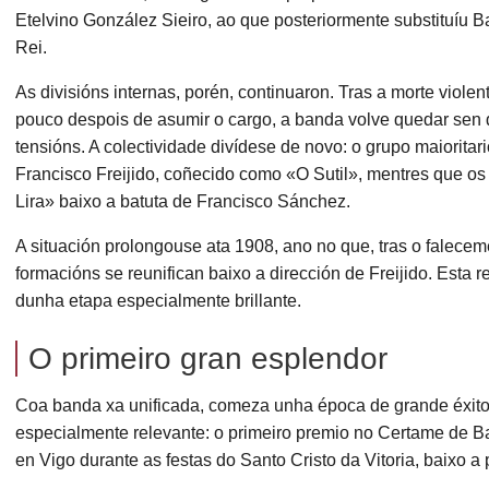
Etelvino González Sieiro, ao que posteriormente substituí
Rei.
As divisións internas, porén, continuaron. Tras a morte violen
pouco despois de asumir o cargo, a banda volve quedar sen 
tensións. A colectividade divídese de novo: o grupo maioritari
Francisco Freijido, coñecido como «O Sutil», mentres que o
Lira» baixo a batuta de Francisco Sánchez.
A situación prolongouse ata 1908, ano no que, tras o falec
formacións se reunifican baixo a dirección de Freijido. Esta r
dunha etapa especialmente brillante.
O primeiro gran esplendor
Coa banda xa unificada, comeza unha época de grande éxito 
especialmente relevante: o primeiro premio no Certame de 
en Vigo durante as festas do Santo Cristo da Vitoria, baixo a