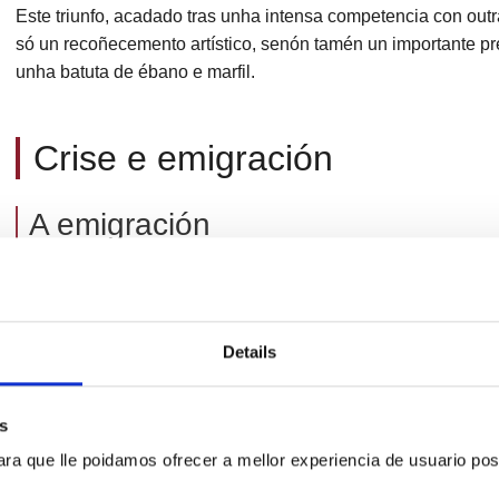
Este triunfo, acadado tras unha intensa competencia con out
só un recoñecemento artístico, senón tamén un importante p
unha batuta de ébano e marfil.
Crise e emigración
A emigración
O esplendor viuse truncado en 1910 coa emigración de Franci
A súa marcha provocou unha nova crise.
Para facer fronte á situación, o Concello —presidido por B
Details
implicarse de maneira máis directa. Convocou a praza de di
de mil cincocentas pesetas, a cambio de que a banda partici
s
principais celebracións locais. Así, A Lira pasou a funciona
municipal.
ra que lle poidamos ofrecer a mellor experiencia de usuario pos