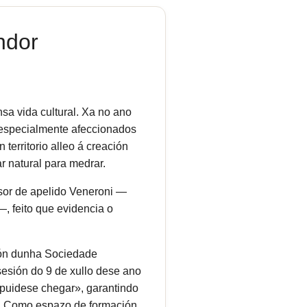
ndor
sa vida cultural. Xa no ano
 especialmente afeccionados
 territorio alleo á creación
r natural para medrar.
esor de apelido Veneroni —
, feito que evidencia o
ión dunha Sociedade
sesión do 9 de xullo dese ano
 puidese chegar», garantindo
s. Como espazo de formación