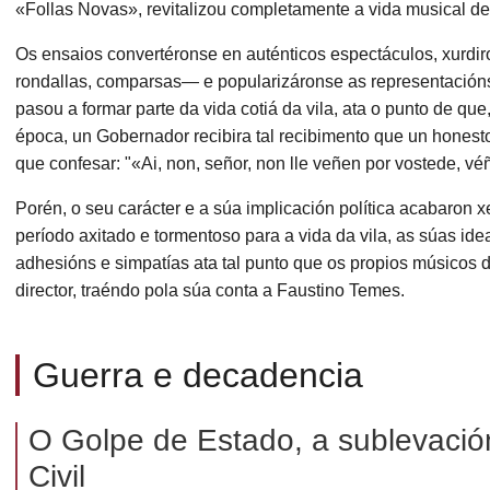
«Follas Novas», revitalizou completamente a vida musical de
Os ensaios convertéronse en auténticos espectáculos, xurdi
rondallas, comparsas— e popularizáronse as representacións
pasou a formar parte da vida cotiá da vila, ata o punto de q
época, un Gobernador recibira tal recibimento que un honesto 
que confesar: "«Ai, non, señor, non lle veñen por vostede, vé
Porén, o seu carácter e a súa implicación política acabaron 
período axitado e tormentoso para a vida da vila, as súas ide
adhesións e simpatías ata tal punto que os propios músicos
director, traéndo pola súa conta a Faustino Temes.
Guerra e decadencia
O Golpe de Estado, a sublevació
Civil