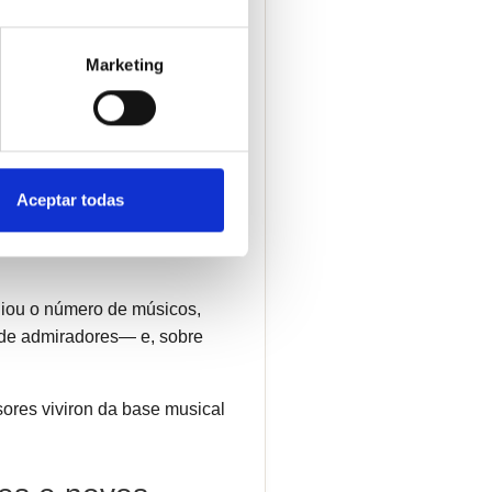
 e, finalmente, Alfonso
Marketing
egado decisivo
áis importantes da historia
Aceptar todas
tístico excepcional. Foi
nde a súa actuación nas
liou o número de músicos,
o de admiradores— e, sobre
sores viviron da base musical