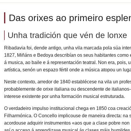
Das orixes ao primeiro esple
Unha tradición que vén de lonxe
Ribadavia foi, dende antigo, unha vila marcada pola súa inten
1827, Miñáns e Bedoya describían os seus habitantes como
á musica, ao baile e á representación teatral. Non era, pois, un
artística, senón un espazo fértil onde a música atopou un luga
Neste contexto, arredor de 1840 establécese na vila un prof
probablemente de orixe italiana ou descendente de italianos—
interese existente por unha formación musical estruturada.
O verdadeiro impulso institucional chega en 1850 coa creac
Filharmónica. O Concello implicouse de maneira directa: na 
acordouse adquirir instrumentos «aos que a clase pobre non
así o acceso á aprendizaxe musical ás clases máis humilde