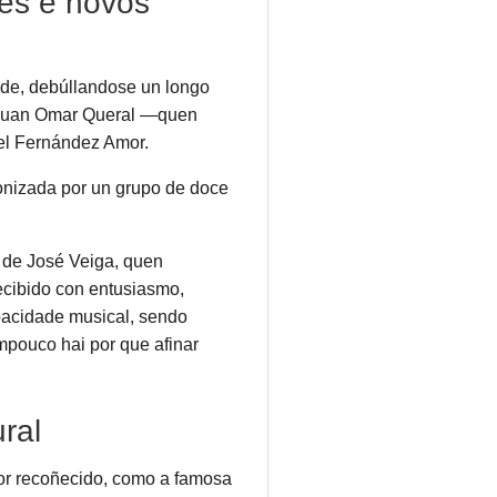
res e novos
ade, debúllandose un longo
, Juan Omar Queral —quen
el Fernández Amor.
onizada por un grupo de doce
 de José Veiga, quen
recibido con entusiasmo,
apacidade musical, sendo
mpouco hai por que afinar
ral
or recoñecido, como a famosa