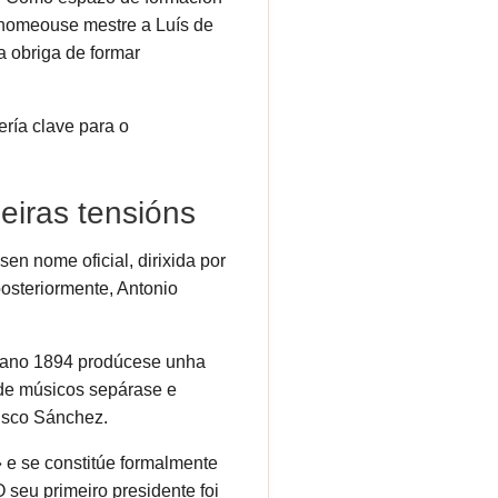
 nomeouse mestre a Luís de
a obriga de formar
ería clave para o
iras tensións
n nome oficial, dirixida por
osteriormente, Antonio
No ano 1894 prodúcese unha
 de músicos sepárase e
cisco Sánchez.
 e se constitúe formalmente
 seu primeiro presidente foi