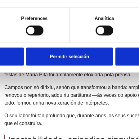
Sucédense entón varios directores: Álvaro Soto, Juan Serrano
Campos, quen permanecería no cargo ata 1921.
Preferences
Analítica
A etapa de Alfonso Campos: un l
A dirección de Alfonso Campos representa un dos momentos m
da banda.
Permitir selección
Durante os seus dez anos á fronte, A Lira alcanzou un nivel ar
contratada para numerosas festas, incluídas as da Coruña, o
festas de María Pita foi amplamente eloxiada pola prensa.
Campos non só dirixiu, senón que transformou a banda: amp
renovou o repertorio, adquiriu partituras —ás veces co apoi
todo, formou unha nova xeración de intérpretes.
O seu labor foi tan profundo que, durante anos, os seus suce
que el construíra.