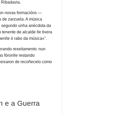
 Ribadavia.
ron novas formacións —
 de zarzuela. A música
ue, segundo unha anécdota da
tenente de alcalde lle tivera
ñenlle ó rabo da música»".
xerando rexeitamento: nun
as fóronlle restando
 deixaron de recoñecelo como
n e a Guerra