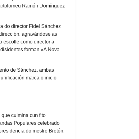
u Bartolomeu Ramón Domínguez
ta do director Fidel Sánchez
dirección, agravándose as
o escolle como director a
s disidentes forman «A Nova
emento de Sánchez, ambas
eunificación marca o inicio
que culmina cun fito
Bandas Populares celebrado
 presidencia do mestre Bretón.