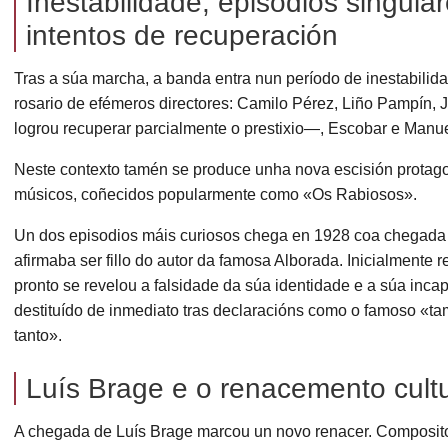
Inestabilidade, episodios singula
intentos de recuperación
Tras a súa marcha, a banda entra nun período de inestabilid
rosario de efémeros directores: Camilo Pérez, Liño Pampín
logrou recuperar parcialmente o prestixio—, Escobar e Manu
Neste contexto tamén se produce unha nova escisión protag
músicos, coñecidos popularmente como «Os Rabiosos».
Un dos episodios máis curiosos chega en 1928 coa chegada
afirmaba ser fillo do autor da famosa Alborada. Inicialmente 
pronto se revelou a falsidade da súa identidade e a súa inc
destituído de inmediato tras declaracións como o famoso «ta
tanto».
Luís Brage e o renacemento cultu
A chegada de Luís Brage marcou un novo renacer. Composit